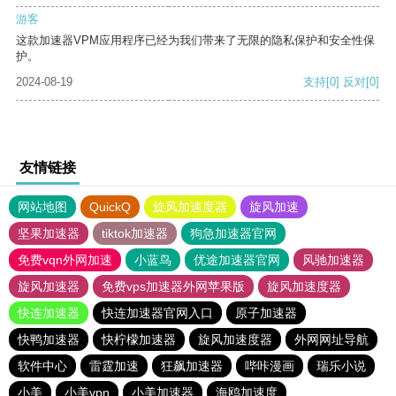
游客
这款加速器VPM应用程序已经为我们带来了无限的隐私保护和安全性保
护。
2024-08-19
支持
[0]
反对
[0]
友情链接
网站地图
QuickQ
旋风加速度器
旋风加速
坚果加速器
tiktok加速器
狗急加速器官网
免费vqn外网加速
小蓝鸟
优途加速器官网
风驰加速器
旋风加速器
免费vps加速器外网苹果版
旋风加速度器
快连加速器
快连加速器官网入口
原子加速器
快鸭加速器
快柠檬加速器
旋风加速度器
外网网址导航
软件中心
雷霆加速
狂飙加速器
哔咔漫画
瑞乐小说
小美
小美vpn
小美加速器
海鸥加速度