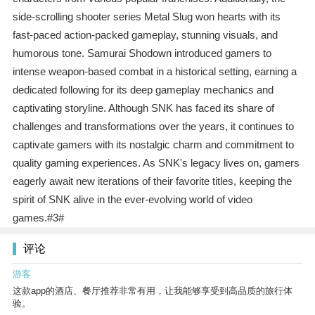
side-scrolling shooter series Metal Slug won hearts with its
fast-paced action-packed gameplay, stunning visuals, and
humorous tone. Samurai Shodown introduced gamers to
intense weapon-based combat in a historical setting, earning a
dedicated following for its deep gameplay mechanics and
captivating storyline. Although SNK has faced its share of
challenges and transformations over the years, it continues to
captivate gamers with its nostalgic charm and commitment to
quality gaming experiences. As SNK's legacy lives on, gamers
eagerly await new iterations of their favorite titles, keeping the
spirit of SNK alive in the ever-evolving world of video
games.#3#
评论
游客
这款app的酒店、餐厅推荐非常有用，让我能够享受到高品质的旅行体
验。